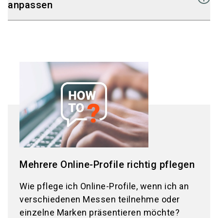
"Unternehmensprofile".
anpassen
Wählen Sie das Unternehmensprofil aus
, das
Sie bearbeiten möchten.
Wechseln Sie in den Reiter
"Unternehmensdaten".
Bearbeiten Sie das Feld:
"Unternehmensname/Marke
– Ihre
Bezeichnung im Online-Profil, Hallenplan,
Messebegleiter und TicketCenter"
Klicken Sie auf "Speichern"
, um die Änderung
zu übernehmen.
Mehrere Online-Profile richtig pflegen
Wie pflege ich Online-Profile, wenn ich an
verschiedenen Messen teilnehme oder
einzelne Marken präsentieren möchte?