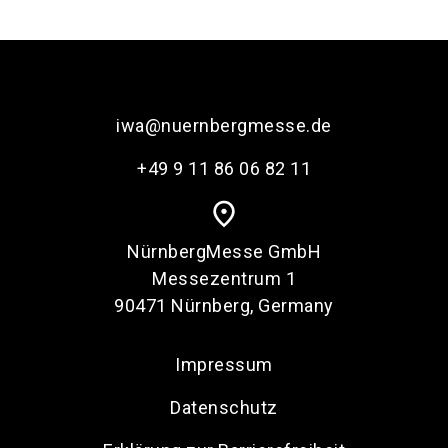
language
Services bestellen
DE
search
iwa@nuernbergmesse.de
+49 9 11 86 06 82 11
place
NürnbergMesse GmbH
Messezentrum 1
90471 Nürnberg, Germany
Impressum
Datenschutz