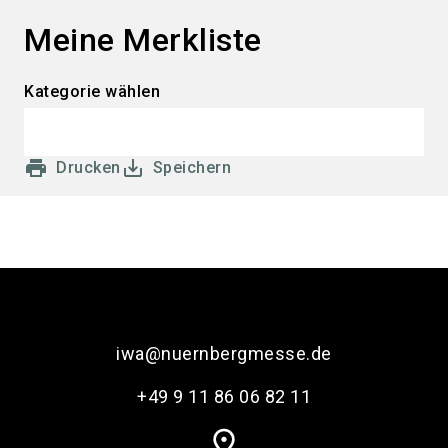
language
Services bestellen
DE
Meine Merkliste
search
Kategorie wählen
print
save_alt
Drucken
Speichern
iwa@nuernbergmesse.de
+49 9 11 86 06 82 11
place