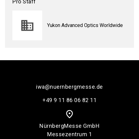
Pro Staff
Yukon Advanced Optics Worldwide
iwa@nuernbergmesse.de
+49 9 11 86 06 82 11
place
NürnbergMesse GmbH
Messezentrum 1