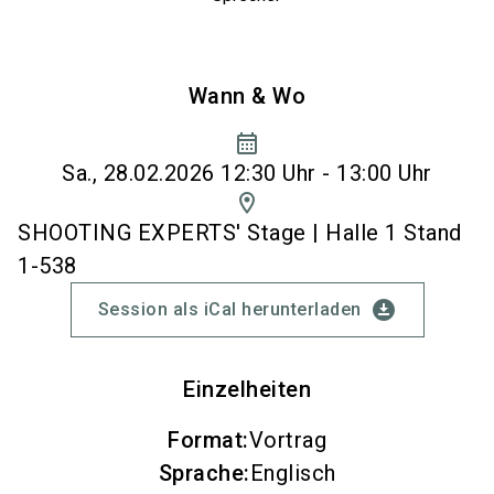
Wann & Wo
calendar_month
Sa., 28.02.2026 12:30 Uhr - 13:00 Uhr
location_on
SHOOTING EXPERTS' Stage | Halle 1 Stand
1-538
download_for_offline
Session als iCal herunterladen
Einzelheiten
Format
:
Vortrag
Sprache
:
Englisch