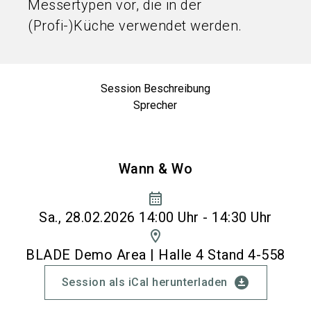
Messertypen vor, die in der
(Profi-)Küche verwendet werden.
Session Beschreibung
Sprecher
Wann & Wo
calendar_month
Sa., 28.02.2026 14:00 Uhr - 14:30 Uhr
location_on
BLADE Demo Area | Halle 4 Stand 4-558
download_for_offline
Session als iCal herunterladen