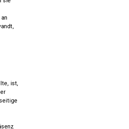
n sie
 an
andt,
e, ist,
der
seitige
äsenz