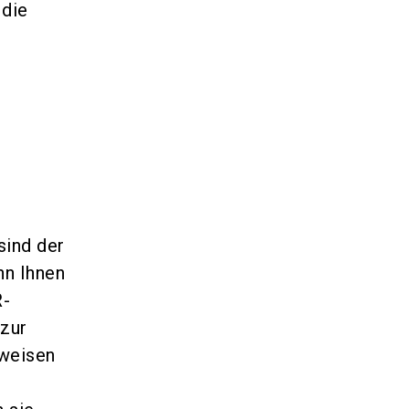
 die
sind der
nn Ihnen
R-
 zur
kweisen