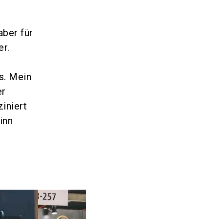
aber für
er.
d
s. Mein
er
iniert
inn