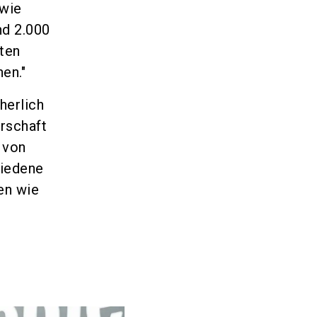
owie
nd 2.000
ten
en."
herlich
rschaft
 von
hiedene
en wie