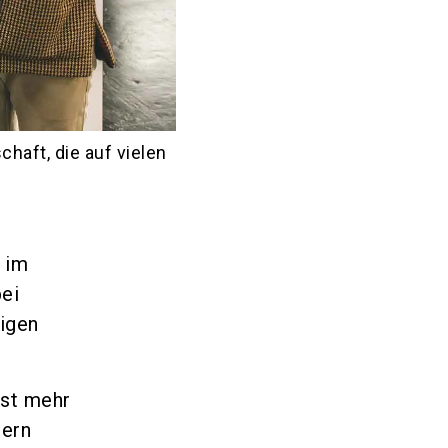
aft, die auf vielen
 im
bei
igen
ist mehr
dern